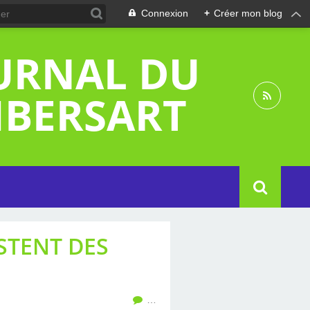
Connexion
+
Créer mon blog
OURNAL DU
MBERSART
STENT DES
…