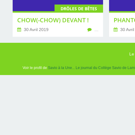
DRÔLES DE BÊTES
CHOW(-CHOW) DEVANT !
30 Avril 2019
…
30 Avril
Le
Voir le profil de
Savio à la Une... Le journal du Collège Savio de Lam