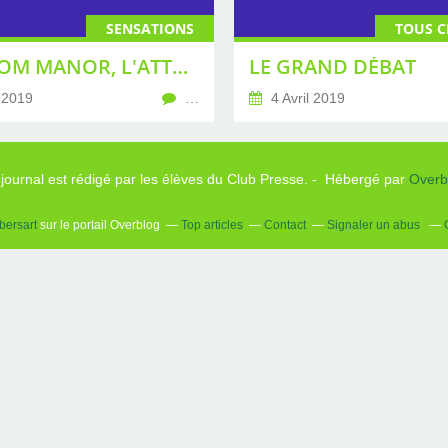
SENSATIONS
TOUS C
PHANTOM MANOR, L'ATTRACTION FANTÔME
LE GRAND DÉBAT
 2019
…
4 Avril 2019
 journal est rédigé par les élèves du Club Presse. - Hébergé par
Overb
bersart
sur le portail Overblog
Top articles
Contact
Signaler un abus