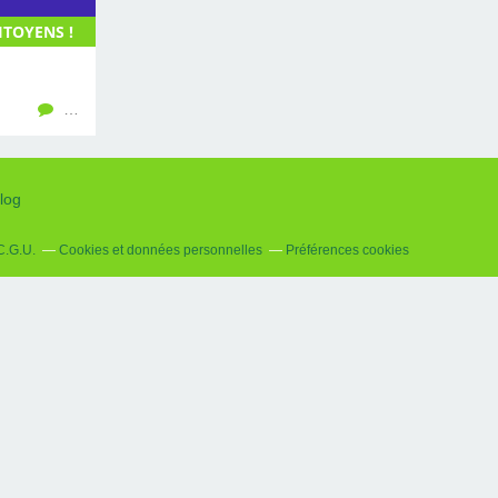
ITOYENS !
…
log
C.G.U.
Cookies et données personnelles
Préférences cookies