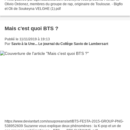
Olivio Ordonez, membres du groupe de rap, originaire de Toulouse. - Bigflo
et Oli de Soukeyna VELGHE (1).pdf
Mais c'est quoi BTS ?
Publié le 11/11/2019 à 19:13
Par
Savio à la Une... Le journal du Collège Savio de Lambersart
https://www.deviantart.com/souqoreans/art/BTS-FESTA-2015-GROUP-PNG-
538952609 Suzanne vous explique deux phénomènes : la K-pop et un de