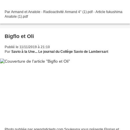
Par Armand et Anatole - Radioactivité Armand 4° (1).pdf - Article fukushima
Anatole (1).pdf
Bigﬂo et Oli
Publié le 11/11/2019 à 21:10
Par
Savio à la Une... Le journal du Collège Savio de Lambersart
Photo publiée par agendatickets.com Soukeyna vous présente Florian et