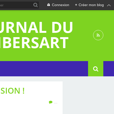
Connexion
+
Créer mon blog
OURNAL DU
MBERSART
SION !
…