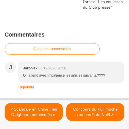
Commentaires
Ajouter un commentaire
J
Jaroniak
06/12/2020 20:58
On attend avec impatience les articles suivants.????
Répondre
< Scandale en Chine : les
Concours du Pull moche
Ouïghours persécutés et
(ou pas !) de Noël >
prisonniers !