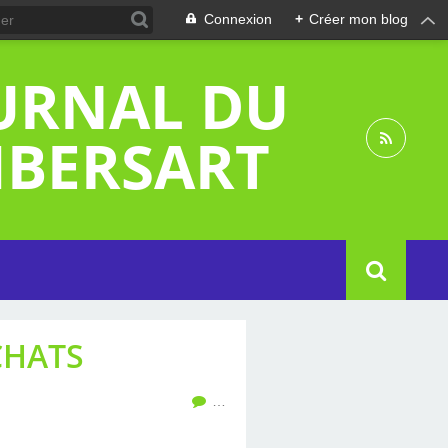
Connexion
+
Créer mon blog
OURNAL DU
MBERSART
CHATS
…