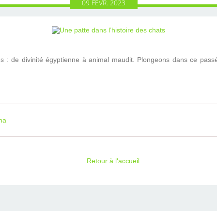
09
FÉVR.
2023
s : de divinité égyptienne à animal maudit. Plongeons dans ce pas
ma
Retour à l'accueil