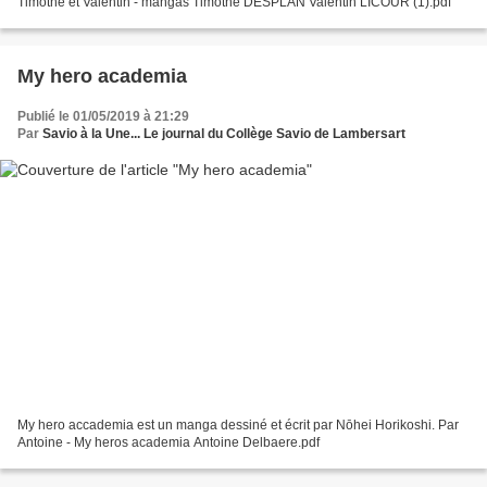
Timothé et Valentin - mangas Timothé DESPLAN Valentin LICOUR (1).pdf
My hero academia
Publié le 01/05/2019 à 21:29
Par
Savio à la Une... Le journal du Collège Savio de Lambersart
My hero accademia est un manga dessiné et écrit par Nōhei Horikoshi. Par
Antoine - My heros academia Antoine Delbaere.pdf