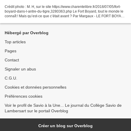
Crédit photo : M. H, sur le site https://www.charentelibre.fr/2018/07/05/fort-
boyard-dans-l-antre-du-tigre,3280363.php Le Fort Boyard, tout le monde le
connaît ! Mais qu’est-ce que c’était avant ? Par Margaux - LE FORT BOYARD
- Margaux LEFEVRE.pdf
Hébergé par Overblog
Top articles
Pages
Contact
Signaler un abus
C.G.U.
Cookies et données personnelles
Préférences cookies
Voir le profil de Savio à la Une... Le journal du Collège Savio de
Lambersart sur le portail Overblog
Créer un blog sur Overblog