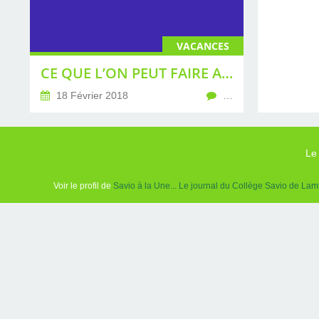
VACANCES
CE QUE L’ON PEUT FAIRE AUX PROCHAINES VACANCES DE FÉVRIER ...
18 Février 2018
…
Le
Voir le profil de
Savio à la Une... Le journal du Collège Savio de Lam