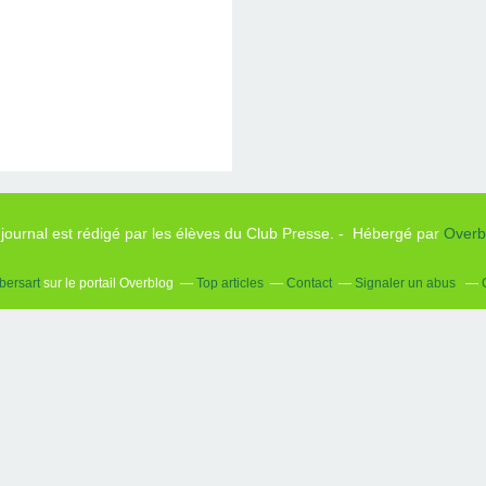
 journal est rédigé par les élèves du Club Presse. - Hébergé par
Overb
bersart
sur le portail Overblog
Top articles
Contact
Signaler un abus