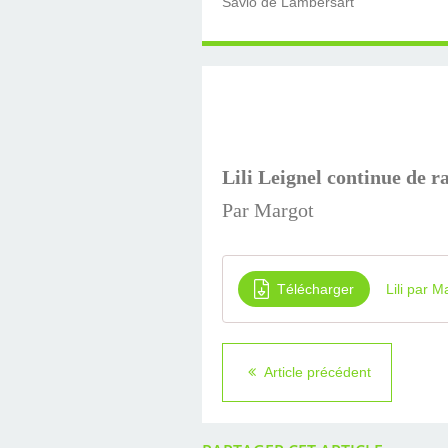
Savio de Lambersart
Lili Leignel
continue de r
Par Margot
Télécharger
Lili par M
Article précédent