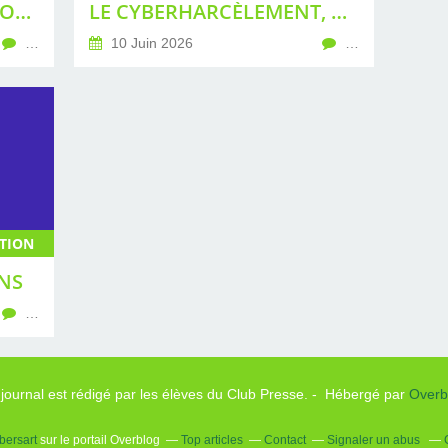
COUPE DU MONDE DE FOOTBALL 2026 : UNE ÉDITION TENDUE
LE CYBERHARCÈLEMENT, ON EN PARLE !
…
10 Juin 2026
…
TION
NS
…
 journal est rédigé par les élèves du Club Presse. - Hébergé par
Overb
bersart
sur le portail Overblog
Top articles
Contact
Signaler un abus