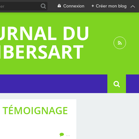
Connexion
+
Créer mon blog
OURNAL DU
MBERSART
N TÉMOIGNAGE
…