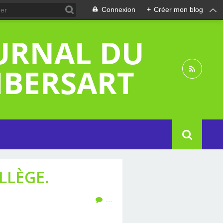
Connexion
+
Créer mon blog
OURNAL DU
MBERSART
LLÈGE.
…