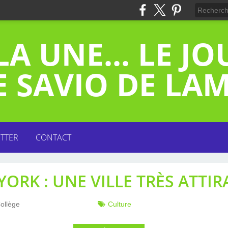
LA UNE... LE J
E SAVIO DE LA
TTER
CONTACT
DÉCEMBRE (11)
SEPTEMBRE (1)
NOVEMBRE (2)
NOVEMBRE (6)
NOVEMBRE (7)
NOVEMBRE (7)
NOVEMBRE (8)
DÉCEMBRE (3)
DÉCEMBRE (4)
DÉCEMBRE (6)
DÉCEMBRE (5)
DÉCEMBRE (8)
DÉCEMBRE (5)
OCTOBRE (7)
OCTOBRE (7)
FÉVRIER (10)
JANVIER (11)
FÉVRIER (7)
FÉVRIER (1)
FÉVRIER (4)
FÉVRIER (4)
FÉVRIER (3)
FÉVRIER (7)
FÉVRIER (9)
JANVIER (4)
JANVIER (7)
JANVIER (3)
JANVIER (7)
JANVIER (4)
JANVIER (8)
MARS (13)
MARS (11)
MARS (2)
MARS (1)
MARS (1)
MARS (1)
MARS (4)
MARS (4)
MARS (9)
AVRIL (1)
AVRIL (3)
JUIN (11)
AVRIL (3)
AVRIL (6)
AVRIL (3)
AVRIL (4)
JUIN (11)
AVRIL (4)
MAI (12)
JUIN (7)
JUIN (9)
JUIN (5)
JUIN (1)
JUIN (3)
MAI (3)
MAI (2)
MAI (4)
MAI (7)
MAI (1)
MAI (4)
MAI (4)
ORK : UNE VILLE TRÈS ATTIR
Collège
Culture